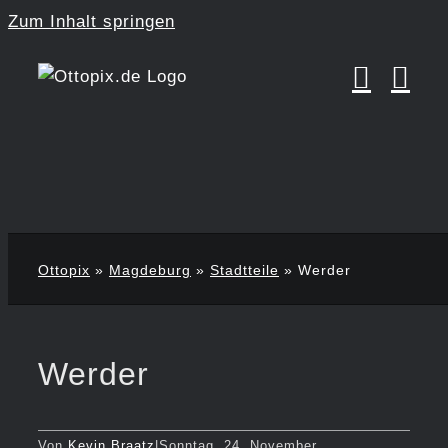
Zum Inhalt springen
Ottopix
»
Magdeburg
»
Stadtteile
»
Werder
Werder
Von
Kevin Braatz
|
Sonntag, 24. November,