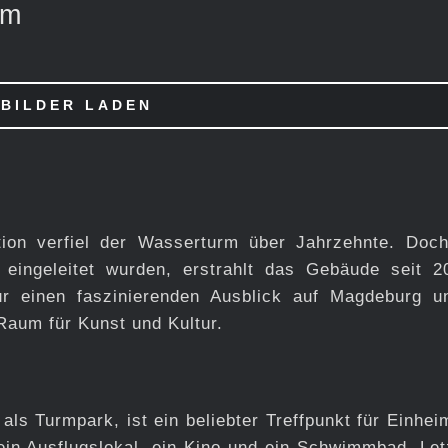
rm
BILDER LADEN
tion verfiel der Wasserturm über Jahrzehnte. Doc
ingeleitet wurden, erstrahlt das Gebäude seit 2
r einen faszinierenden Ausblick auf Magdeburg u
Raum für Kunst und Kultur.
s Turmpark, ist ein beliebter Treffpunkt für Einhei
ein Ausflugslokal, ein Kino und ein Schwimmbad. Let