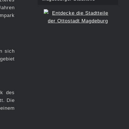
Jahren
rmpark
n sich
gebiet
nk des
t. Die
 einem