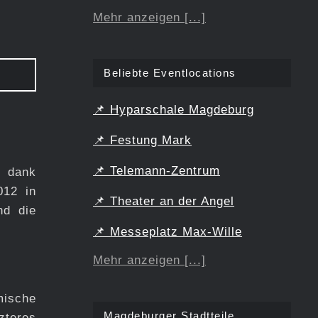
Mehr anzeigen [...]
Beliebte Eventlocations
📌
Hyparschale Magdeburg
📌
Festung Mark
📌
Telemann-Zentrum
h dank
012 in
📌
Theater an der Angel
nd die
📌
Messeplatz Max-Wille
Mehr anzeigen [...]
mische
Magdeburger Stadtteile
zteres