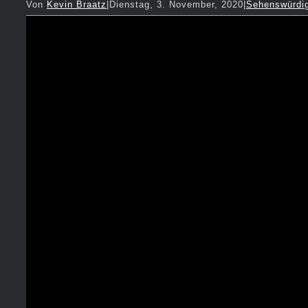
Von
Kevin Braatz
|
Dienstag, 3. November, 2020
|
Sehenswürdig