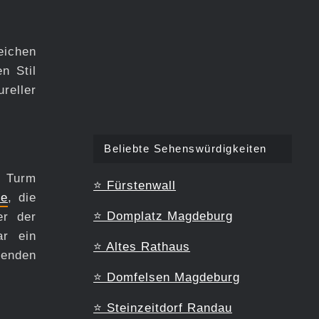
eichen
n Stil
reller
Beliebte Sehenswürdigkeiten
r Turm
⭐
Fürstenwall
ke
, die
⭐
Domplatz Magdeburg
er der
ar ein
⭐
Altes Rathaus
genden
⭐
Domfelsen Magdeburg
⭐
Steinzeitdorf Randau