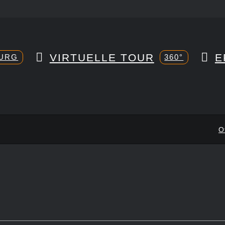
VIRTUELLE TOUR
E
URG
360°
O