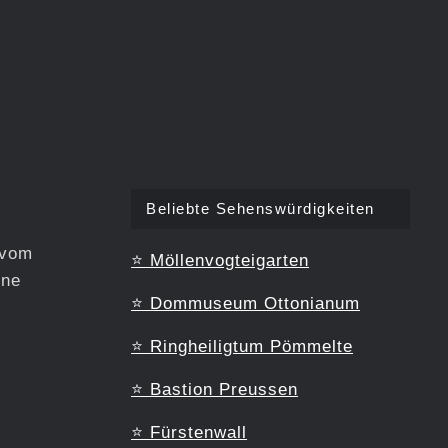
Beliebte Sehenswürdigkeiten
 vom
⭐
Möllenvogteigarten
One
⭐
Dommuseum Ottonianum
⭐
Ringheiligtum Pömmelte
⭐
Bastion Preussen
⭐
Fürstenwall