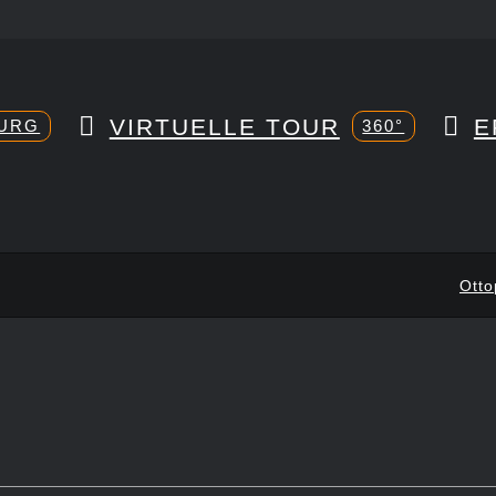
VIRTUELLE TOUR
E
URG
360°
Otto