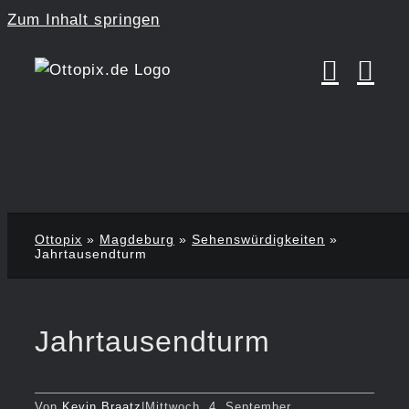
Zum Inhalt springen
Ottopix
»
Magdeburg
»
Sehenswürdigkeiten
»
Jahrtausendturm
Jahrtausendturm
Von
Kevin Braatz
|
Mittwoch, 4. September,