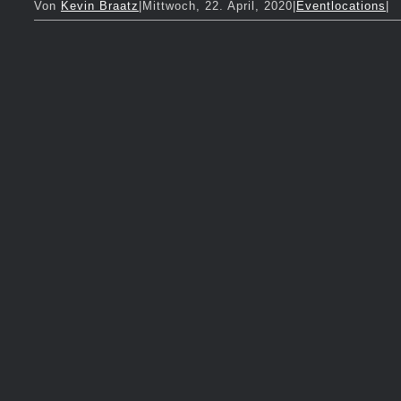
Von
Kevin Braatz
|
Mittwoch, 22. April, 2020
|
Eventlocations
|