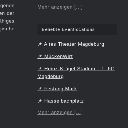
igenen
Mehr anzeigen [...]
en der
ähiges
gische
Beliebte Eventlocations
📌
Altes Theater Magdeburg
📌
MückenWirt
📌
Heinz-Krügel Stadion – 1. FC
Magdeburg
📌
Festung Mark
📌
Hasselbachplatz
Mehr anzeigen [...]