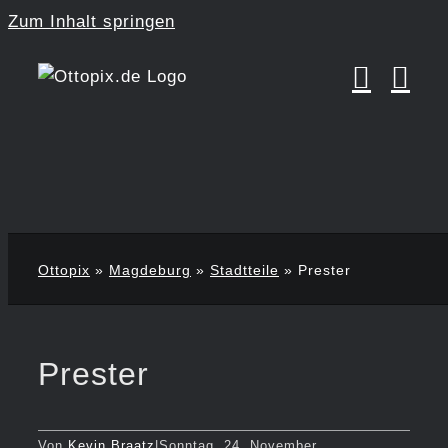
Zum Inhalt springen
Ottopix
»
Magdeburg
»
Stadtteile
»
Prester
Prester
Von
Kevin Braatz
|
Sonntag, 24. November,