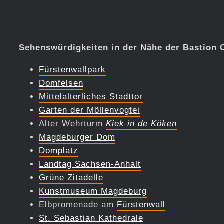
Sehenswürdigkeiten in der Nähe der Bastion 
Fürstenwallpark
Domfelsen
Mittelalterliches Stadttor
Garten der Möllenvogtei
Alter Wehrturm
Kiek in de Köken
Magdeburger Dom
Domplatz
Landtag Sachsen-Anhalt
Grüne Zitadelle
Kunstmuseum Magdeburg
Elbpromenade am
Fürstenwall
St. Sebastian Kathedrale