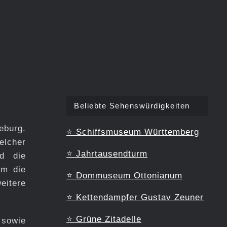
Beliebte Sehenswürdigkeiten
eburg.
⭐
Schiffsmuseum Württemberg
elcher
⭐
Jahrtausendturm
nd die
um die
⭐
Dommuseum Ottonianum
eitere
⭐
Kettendampfer Gustav Zeuner
⭐
Grüne Zitadelle
 sowie