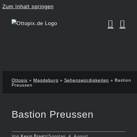
Zum Inhalt springen
Ottopix
»
Magdeburg
»
Sehenswürdigkeiten
»
Bastion
Preussen
Bastion Preussen
Von
Kevin Braatz
|
Sonntag, 4. August,