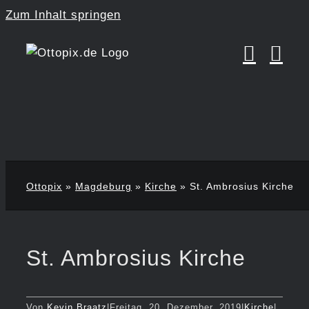
Zum Inhalt springen
Ottopix
»
Magdeburg
»
Kirche
»
St. Ambrosius Kirche
St. Ambrosius Kirche
Von
Kevin Braatz
|
Freitag, 20. Dezember, 2019
|
Kirche
|