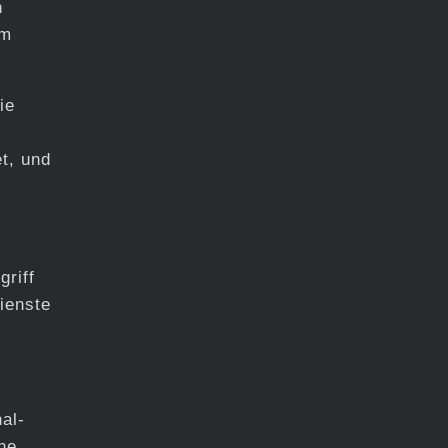
n
rm
ie
t, und
griff
ienste
al-
he