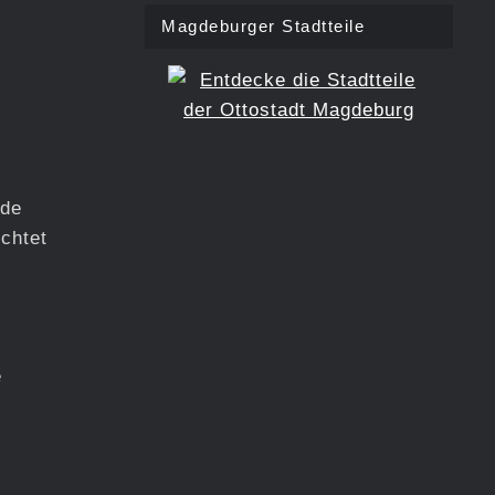
Magdeburger Stadtteile
rde
ichtet
e