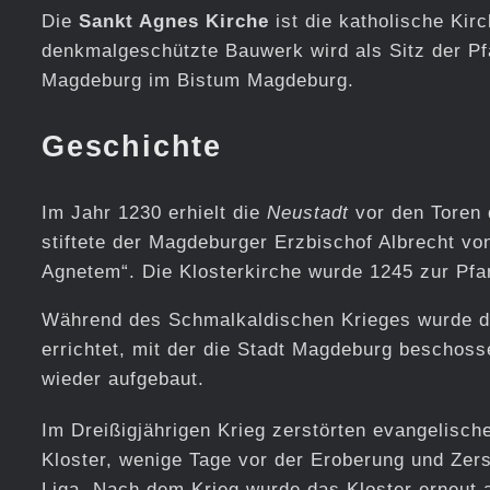
Die
Sankt Agnes Kirche
ist die katholische Kir
denkmalgeschützte Bauwerk wird als Sitz der Pf
Magdeburg im Bistum Magdeburg.
Geschichte
Im Jahr 1230 erhielt die
Neustadt
vor den Toren 
stiftete der Magdeburger Erzbischof Albrecht vo
Agnetem“. Die Klosterkirche wurde 1245 zur Pfa
Während des Schmalkaldischen Krieges wurde da
errichtet, mit der die Stadt Magdeburg beschos
wieder aufgebaut.
Im Dreißigjährigen Krieg zerstörten evangelisc
Kloster, wenige Tage vor der Eroberung und Zer
Liga. Nach dem Krieg wurde das Kloster erneut 