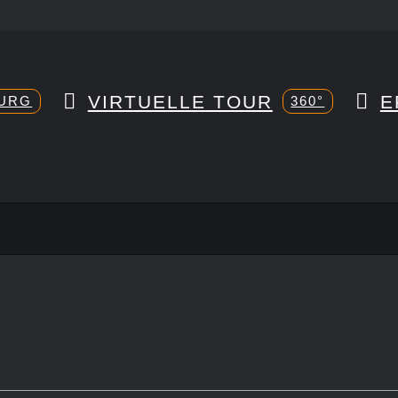
VIRTUELLE TOUR
E
URG
360°