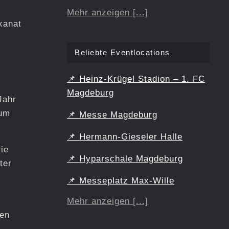
Mehr anzeigen [...]
kanat
Beliebte Eventlocations
📌
Heinz-Krügel Stadion – 1. FC
Magdeburg
Jahr
tum
📌
Messe Magdeburg
📌
Hermann-Gieseler Halle
ie
📌
Hyparschale Magdeburg
ter
📌
Messeplatz Max-Wille
Mehr anzeigen [...]
hen