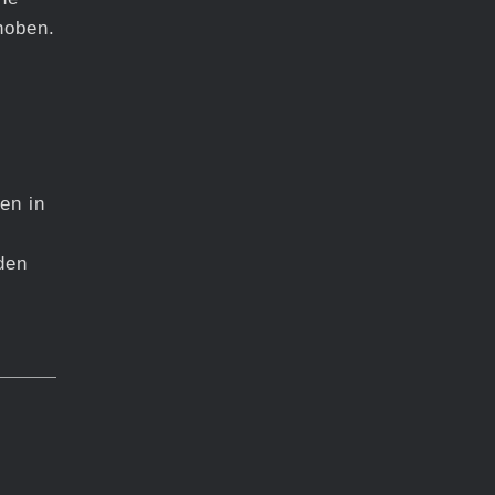
hoben.
en in
den