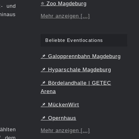
⭐
Zoo Magdeburg
z- und
hinaus
Mehr anzeigen [...]
Beliebte Eventlocations
📌
Galopprennbahn Magdeburg
📌
Hyparschale Magdeburg
📌
Bördelandhalle | GETEC
Arena
📌
MückenWirt
📌
Opernhaus
ählten
Mehr anzeigen [...]
uf dem