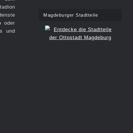
tadion
enste
Magdeburger Stadtteile
o oder
ds und