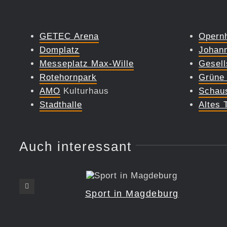
GETEC Arena
Opern
Domplatz
Johann
Messeplatz Max-Wille
Gesell
Rotehornpark
Grüne 
AMO
Kulturhaus
Schau
Stadthalle
Altes 
Auch interessant
Sport in Magdeburg