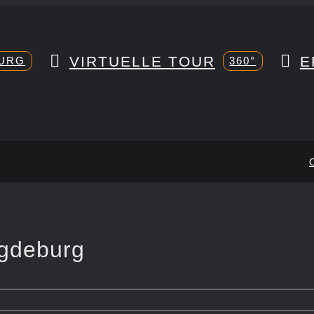
VIRTUELLE TOUR
E
URG
360°
agdeburg