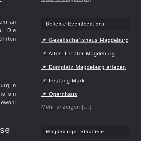
r
rum an
Beliebte Eventlocations
n. Die
ührten
📌
Gesellschaftshaus Magdeburg
📌
Altes Theater Magdeburg
📌
Domplatz Magdeburg erleben
📌
Festung Mark
urg in
ie ein
📌
Opernhaus
sowohl
Mehr anzeigen [...]
sse
Magdeburger Stadtteile