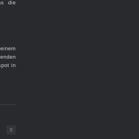
as die
 einem
benden
pot in
Konzerte in Magdeburg