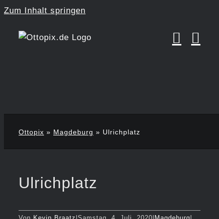
Zum Inhalt springen
Ottopix
»
Magdeburg
»
Ulrichplatz
Ulrichplatz
Von
Kevin Braatz
|
Samstag, 4. Juli, 2020
|
Magdeburg
|