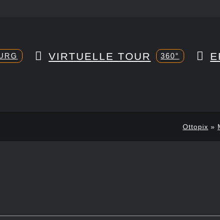
VIRTUELLE TOUR
E
URG
360°
Ottopix
»