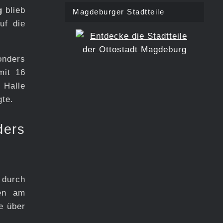
g
blieb
Magdeburger Stadtteile
uf die
onders
mit 16
n Halle
gte.
ders
 durch
den am
e über