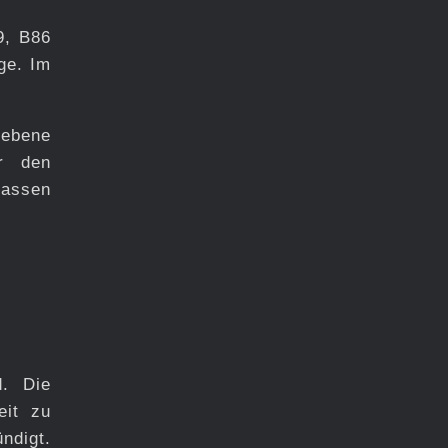
9, B86
ge. Im
iebene
or den
lassen
d. Die
eit zu
ndigt.