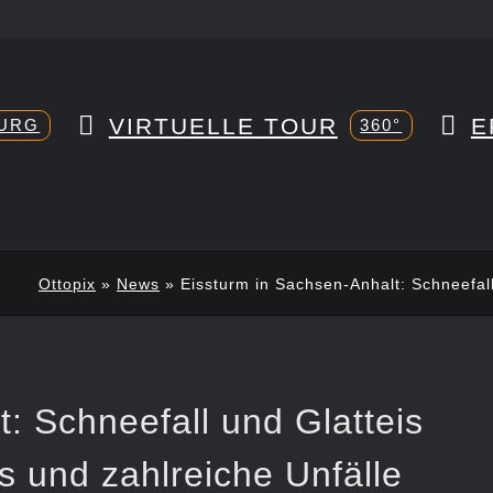
VIRTUELLE TOUR
E
URG
360°
Ottopix
»
News
»
Eissturm in Sachsen-Anhalt: Schneefal
: Schneefall und Glatteis
 und zahlreiche Unfälle