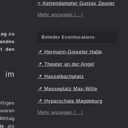
⭐
Kettendampfer Gustav Zeuner
Mehr anzeigen [...]
tag zu
Beliebte Eventlocations
landes
it den
📌
Hermann-Gieseler Halle
📌
Theater an der Angel
 im
📌
Hasselbachplatz
📌
Messeplatz Max-Wille
📌
Hyparschale Magdeburg
ftiges
 waren
Mehr anzeigen [...]
Mittag
de
als